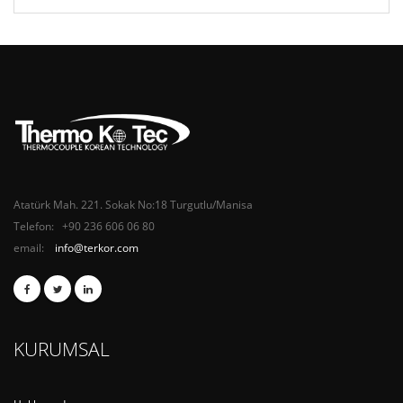
Atatürk Mah. 221. Sokak No:18 Turgutlu/Manisa
Telefon: +90 236 606 06 80
email:
info@terkor.com
KURUMSAL