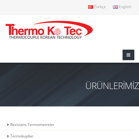
Türkçe
English
ÜRÜNLERİMİZ
Rezistans Termometreler
Termokupllar