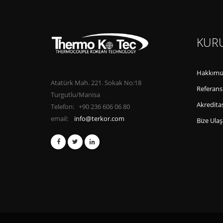
KUR
Hakkımı
Atatürk Mah. 221. Sokak No:18
Referans
Turgutlu/Manisa
Akreditas
Telefon: +90 236 606 06 80
email:
info@terkor.com
Bize Ulaş