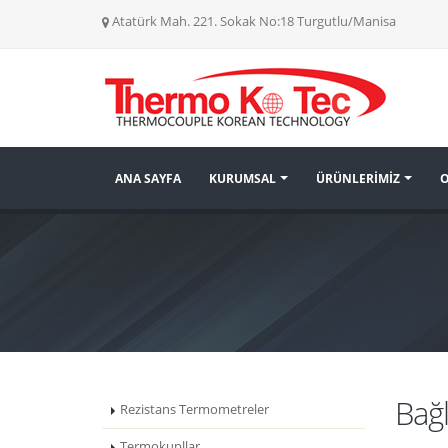
Atatürk Mah. 221. Sokak No:18 Turgutlu/Manisa
ANA SAYFA
KURUMSAL
ÜRÜNLERİMİZ
O
Bağl
Rezistans Termometreler
Termokupllar