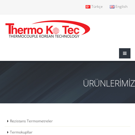
Türkçe
English
ÜRÜNLERİMİZ
Rezistans Termometreler
Termokupllar