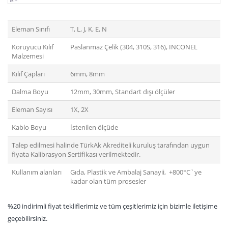
Eleman Sınıfı
T, L, J, K, E, N
Koruyucu Kılıf
Paslanmaz Çelik (304, 310S, 316), INCONEL
Malzemesi
Kılıf Çapları
6mm, 8mm
Dalma Boyu
12mm, 30mm, Standart dışı ölçüler
Eleman Sayısı
1X, 2X
Kablo Boyu
İstenilen ölçüde
Talep edilmesi halinde TürkAk Akrediteli kuruluş tarafından uygun
fiyata Kalibrasyon Sertifikası verilmektedir.
Kullanım alanları
Gıda, Plastik ve Ambalaj Sanayii, +800°C`ye
kadar olan tüm prosesler
%20 indirimli fiyat tekliflerimiz ve tüm çeşitlerimiz için bizimle iletişime
geçebilirsiniz.