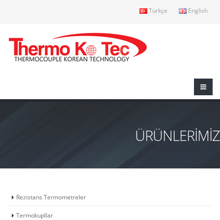
Türkçe
English
ÜRÜNLERİMİZ
Rezistans Termometreler
Termokupllar