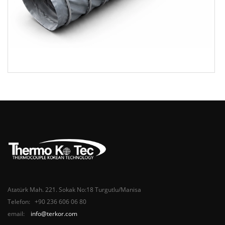
Atatürk Mah. 221. Sokak No:18 Turgutlu/Manisa
Telefon: +90 236 606 06 80
email:
info@terkor.com