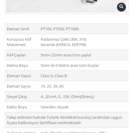
Eleman Sınıfı
PT100, PT500, PT1000
Koruyucu Kılıf
Paslanmaz Çelik (304, 316)
Malzemesi
Seramik (KER610, KER799)
Kılıf Çapları
5mm-22mm arası tüm çaplar
Dalma Boyu
5mm ile 6 Metre arası tüm boylar
Eleman Yapısı
Class A, Class B
Eleman Sayısı
1X, 2X, 3X, 6X
Sinyal Çıkışı
4...20 mA, 0...10V, Ohm(Direnç)
Kablo Boyu
İstenilen ölçüde
Talep edilmesi halinde TürkAk Akrediteli kuruluş tarafından uygun
fiyata Kalibrasyon Sertifikası verilmektedir.