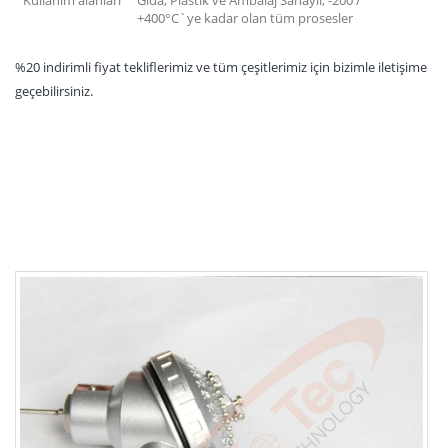
Kullanım alanları
Gıda, Plastik ve Ambalaj Sanayii, -200 /
+400°C`ye kadar olan tüm prosesler
%20 indirimli fiyat tekliflerimiz ve tüm çeşitlerimiz için bizimle iletişime
geçebilirsiniz.