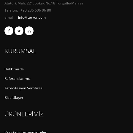
Atatürk Mah. 221. Sokak No:18 Turgutlu/Manisa
Telefon: +90 236 606 06 80
email:
info@terkor.com
KURUMSAL
Hakkımızda
Referanslarımız
Akreditasyon Sertifikası
Bize Ulaşın
ÜRÜNLERİMİZ
Rezistans Termometreler