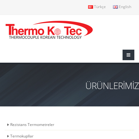
Türkçe
English
ÜRÜNLERİMİZ
Rezistans Termometreler
Termokupllar